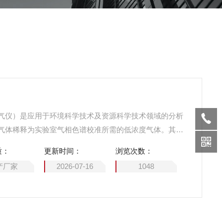
气仪）是应用于环境科学技术及资源科学技术领域的分析
气体稀释为实验室气相色谱校准所需的低浓度气体。其通
例，可实现ppm级至ppb或ppt级浓度标气的制备.
质：
更新时间：
浏览次数：
产厂家
2026-07-16
1048