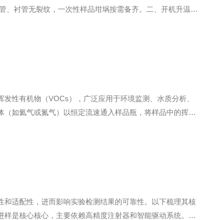
英管、衬管无裂纹，一次性样品坩埚按需备齐。二、开机升温与
定裂解温度、升温速率、恒温裂解时长，禁止瞬间超温升温，防
发性有机物（VOCs），广泛应用于环境监测、水质分析、
体（如氦气或氮气）以恒定流速通入样品瓶，将样品中的挥发
后，捕集管迅速加热，使目标化合物热解吸，并由载气直接导
性和适配性，进而影响实验检测结果的可靠性。以下梳理其核
进样是核心核心，主要依赖高精度注射器和智能驱动系统。设