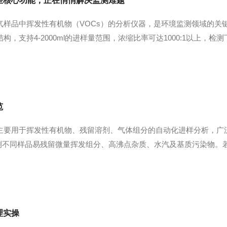
些核心功能，正在悄悄解决监测难题
气样品中挥发性有机物（VOCs）的分析仪器，是环境监测领域的关
，支持4-2000ml的进样量范围，浓缩比率可达1000:1以上，检测
控制实现目标化合物的富集：一级冷阱在-30℃至-190℃范围内去
范
主要用于挥发性有机物、残留溶剂、气体组分的自动化进样分析，广
期检测不同样品易残留微量挥发组分、高沸点杂质、水汽及基质污染物
问题，直接影响实验数据准确性。为统一清洗标准、消除残留干扰、
传输管路、进样针、定...
理实操