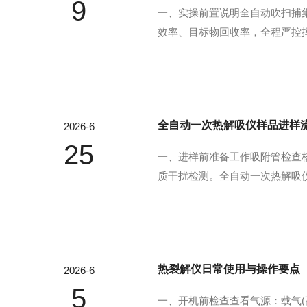
9
一、实操前置说明全自动吹扫捕
效率、目标物回收率，全程严控挥
扫瓶、PTFE硅胶垫片、压盖器
光密封袋、无尘擦拭纸。2.设备检查
全自动一次热解吸仪样品进样
2026-6
25
一、进样前准备工作吸附管检查核
质干扰检测。全自动一次热解吸
标准要求。气密性与载气检查打
号摆放将采集完气体样品的吸附管
热裂解仪日常使用与操作要点
2026-6
5
一、开机前检查查看气源：载气