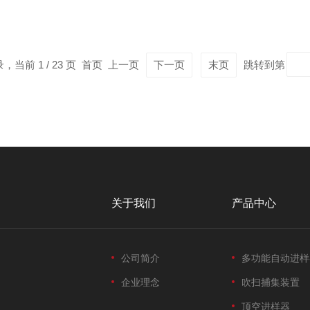
控制在极小范围)，支持微量、常量进样切换，适配不同实验的进样需
，减少实验误差。二、多...
录，当前 1 / 23 页 首页 上一页
下一页
末页
跳转到第
关于我们
产品中心
公司简介
多功能自动进样
企业理念
吹扫捕集装置
顶空进样器