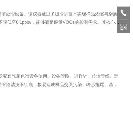
键前处理设备。该仪器通过多级冷阱技术实现样品浓缩与杂质
下限低至0.1ppbv，能够满足痕量VOCs的检测需求。其核心原
除水蒸气、CO₂等干扰物，三级或四级聚焦冷阱则通过快速升温
泛配套气相色谱设备使用。设备管路、进样针、传输管线、定
。若管路清洗不彻底，极易造成样品交叉污染、峰形拖尾、基线
保障设备长期稳定运行，特制定本管路清洗规范。二、适用范