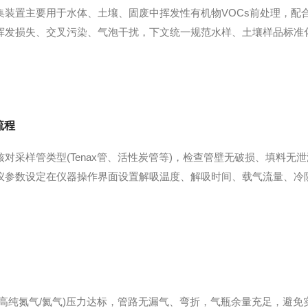
集装置主要用于水体、土壤、固废中挥发性有机物VOCs前处理，配
发损失、交叉污染、气泡干扰，下文统一规范水样、土壤样品标准化前
、微量移液枪、避光样品冷藏箱；基体改性试剂：盐酸(调pH空白纯
启动全...
流程
对采样管类型(Tenax管、活性炭管等)，检查管壁无破损、填料
仪参数设定在仪器操作界面设置解吸温度、解吸时间、载气流量、冷
开氮气/氦气气源，查看仪器压力示数，完成整机检漏，保证管路无
按顺序装入仪...
(高纯氮气/氦气)压力达标，管路无漏气、弯折，气瓶余量充足，避