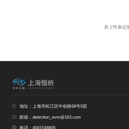
备可精准控制进样体积(误差可
或气泡干扰，确保进样量的准确性
共 179 条记
地址：上海市松江区中创路68号5层
邮箱：detection_evm@163.com
电话：4001538805