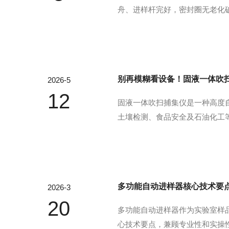
舟、进样杆完好，密封圈无老化
参数设置先开通载气，通气5～1
止炉体、石英件高温骤损。联机设
别再模糊看设备！固液一体吹
2026-5
12
固液一体吹扫捕集仪是一种高度
土壤检测、食品安全及石油化工
性组分“吹扫”出来；这些被吹
入气相色谱（GC）或气相色谱-质谱
多功能自动进样器核心技术要
2026-3
20
多功能自动进样器作为实验室样
心技术要点，兼顾专业性和实操