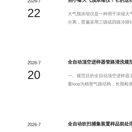
别小看大气预浓缩仪！它的这
2026-7
22
大气预浓缩仪是一种用于浓缩大
分离，普遍采用三级或四级冷阱结构
理基于吸附-解吸循环，通过温差
将浓缩样品导入气质...
全自动顶空进样器管路清洗规
2026-7
20
一、规范目的全自动顶空进样器
量loop为精密气路结构，长
漂移、残留鬼峰、重复性变差等
围本规范适用于全自动顶空进样器
全自动吹扫捕集装置样品前处
2026-7