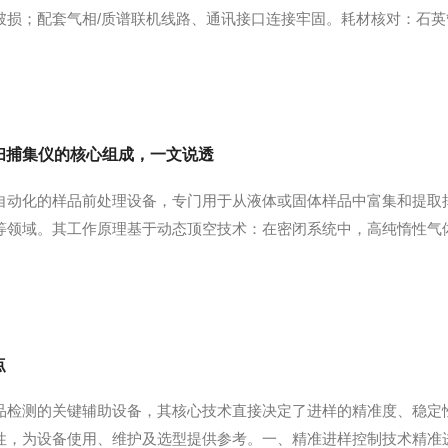
破损；配套气相/质谱联机线路、通讯接口连接牢固。耗材核对：石
0min置换管路空气，再启动仪器电源，分段升温。按照检测标准设
备同步设置色...
扫捕集仪的核心组成，一文说透
自动化的样品前处理设备，专门用于从液体或固体样品中富集和提取挥
等领域。其工作原理基于动态顶空技术：在密闭系统中，高纯惰性气
出的有机物随后被导入装有特定吸附剂的低温捕集管中富集。完成吹扫
联用仪（GC-M...
点
品检测的关键辅助设备，其核心技术直接决定了进样的精准度、稳定
性，为设备使用、维护及选型提供参考。一、精准进样控制技术精准