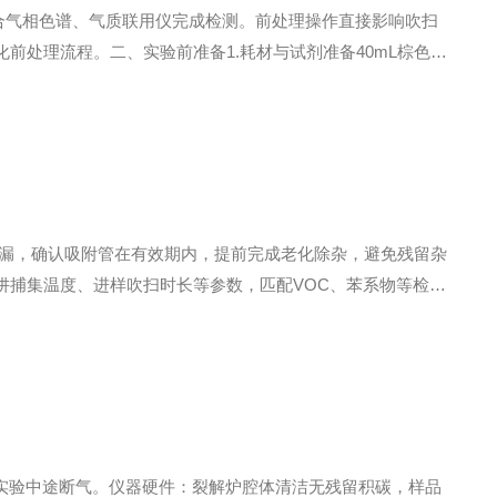
合气相色谱、气质联用仪完成检测。前处理操作直接影响吹扫
处理流程。二、实验前准备1.耗材与试剂准备40mL棕色吹
水、标准中间液、内标溶液、替代物标准液；一次性取样勺、避
无泄漏，确认吸附管在有效期内，提前完成老化除杂，避免残留杂
阱捕集温度、进样吹扫时长等参数，匹配VOC、苯系物等检测
漏气；检查冷阱、色谱传输管路升温预热至稳定状态。样品管编
免实验中途断气。仪器硬件：裂解炉腔体清洁无残留积碳，样品