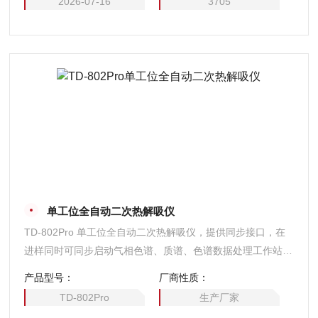
2026-07-16
3705
单工位全自动二次热解吸仪
TD-802Pro 单工位全自动二次热解吸仪，提供同步接口，在
进样同时可同步启动气相色谱、质谱、色谱数据处理工作站，
也可用外部事件程序启动本装置，六通阀进样方式有效降低死
产品型号：
厂商性质：
体积，保证了进样精度。
TD-802Pro
生产厂家