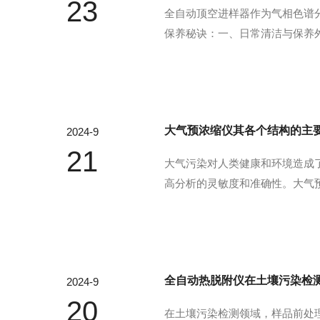
23
全自动顶空进样器作为气相色谱
保养秘诀：一、日常清洁与保养
次使用后，应对样品室进行清洗
的维护样品管道与针头：定期清洁
大气预浓缩仪其各个结构的主
2024-9
21
大气污染对人类健康和环境造成
高分析的灵敏度和准确性。大气
大气样品通过进样系统进入仪器
料上解吸出来，进而浓缩到较小的
全自动热脱附仪在土壤污染检
2024-9
20
在土壤污染检测领域，样品前处