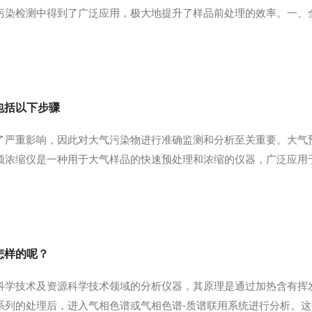
污染检测中得到了广泛应用，极大地提升了样品前处理的效率。一、
性或半挥发性有机污染物(VOCs/SVOCs)从固体基质中分离出
稳定性和可重复性...
包括以下步骤
了严重影响，因此对大气污染物进行准确监测和分析至关重要。大气
预浓缩仪是一种用于大气样品的快速预处理和浓缩的仪器，广泛应用
中，然后经过吸附材料，吸附材料可以选择性地吸附大气中的污染物
容器中。最后，浓缩后的样...
怎样的呢？
科学技术及资源科学技术领域的分析仪器，其原理是通过加热含有挥
系列的处理后，进入气相色谱或气相色谱-质谱联用系统进行分析。