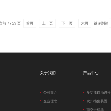
热脱附仪的技术特点：1、高效自动化：通过预设的程序自动控制加
某些设备可以在无人值...
前 7 / 23 页
首页
上一页
下一页
末页
跳转到第
关于我们
产品中心
公司简介
多功能自动进样
企业理念
吹扫捕集装置
顶空进样器