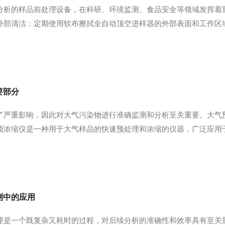
分析的样品前处理设备，在科研、环境监测、食品安全等领域发挥着
外部清洁：定期使用软布擦拭全自动顶空进样器的外部表面和工作区
，以去除残留的样品和可能的污染物。可以使用软布或棉签蘸取适当的
样品管道及进样针头，避...
要部分
了严重影响，因此对大气污染物进行准确监测和分析至关重要。大气
预浓缩仪是一种用于大气样品的快速预处理和浓缩的仪器，广泛应用
中，然后经过吸附材料，吸附材料可以选择性地吸附大气中的污染物
容器中。最后，浓缩后的样...
测中的应用
理是一个既复杂又耗时的过程，对后续分析的准确性和效率具有至关