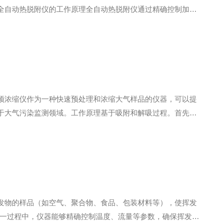
全自动热脱附仪的工作原理全自动热脱附仪通过精确控制加热
来，并收集于气体或液体收集器中，以便后续分析。这一过程中，
预浓缩仪作为一种快速预处理和浓缩大气样品的仪器，可以提
于大气污染监测领域。工作原理基于吸附和解吸过程。首先，
。接下来，通过加热或减压等方式，将吸附的污染物从吸附材
发物的样品（如空气、聚合物、食品、包装材料等），使挥发
这一过程中，仪器能够精确控制温度、流量等参数，确保挥发物