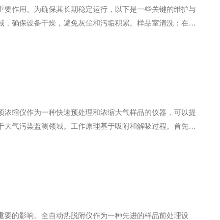
重要作用。为确保其长期稳定运行，以下是一些关键的维护与
域，确保设备干燥，避免灰尘和污垢积累。样品室清洗：在每
清洗剂(如甲醇或丙酮)轻轻擦拭样品室内部。二、关键部件
预浓缩仪作为一种快速预处理和浓缩大气样品的仪器，可以提
于大气污染监测领域。工作原理基于吸附和解吸过程。首先，
。接下来，通过加热或减压等方式，将吸附的污染物从吸附材
重要的影响。全自动热脱附仪作为一种先进的样品前处理设