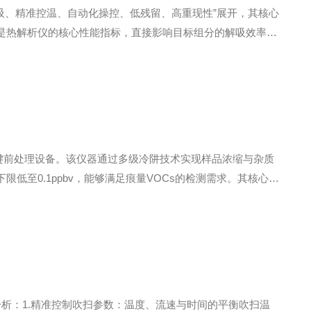
效解吸、精准控温、自动化操控、低残留、高重现性”展开，其核心
是热解析仪的核心性能指标，直接影响目标组分的解吸效率与
达5-20℃/s，能精准匹配不同沸点挥发性有机物(VOCs)
键前处理设备。该仪器通过多级冷阱技术实现样品浓缩与杂质
下限低至0.1ppbv，能够满足痕量VOCs的检测需求。其核心原
除水蒸气、CO₂等干扰物，三级或四级聚焦冷阱则通过快速升温
析：1.精准控制吹扫参数：温度、流速与时间的平衡吹扫温