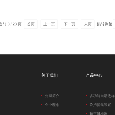
进入二级系统；二次热解析阶段，化合物在-30℃至-40℃的低温聚
.
前 3 / 23 页
首页
上一页
下一页
末页
跳转到第
关于我们
产品中心
公司简介
多功能自动进样
企业理念
吹扫捕集装置
顶空进样器