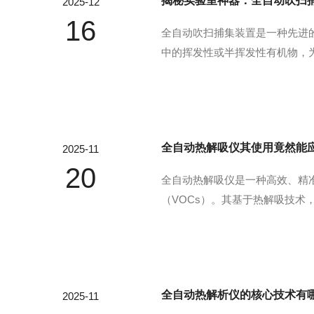
揭秘实验室神器：全自动吹扫
2025-12
16
全自动吹扫捕集装置是一种先进
中的挥发性或半挥发性有机物，
组分从液相或固相中逸出，并转
通入样品，破坏气液平衡使挥发性
全自动热解吸仪其使用竟然能
2025-11
20
全自动热解吸仪是一种高效、精
（VOCs）。其基于热解吸技
定量分析。样品通常通过吸附管（
度，使样品中的挥发性有机物释放出
全自动热解析仪的核心技术有
2025-11