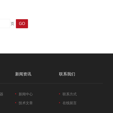
焦冷阱中富集，随后冷阱瞬间升温至320℃，实现化合物的窄带
页
新闻资讯
联系我们
器
新闻中心
联系方式
技术文章
在线留言