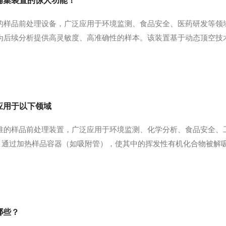
捕集装置的惊人功能！
的样品前处理设备，广泛应用于环境监测、食品安全、医药研发等领
为后续分析提供高灵敏度、高准确性的样本。该装置基于动态顶空技
移至装有吸附剂的捕集装置中进行浓缩。其工作流程包括样品准备、
组分逸出；捕集器通过吸附...
应用于以下领域
准的样品前处理装置，广泛应用于环境监测、化学分析、食品安全、
术，通过加热样品容器（如吸附管），使其中的挥发性有机化合物被解
如Tenax、活性炭、Silica等）预先采集，其中的挥发性有机化
来，并被...
哪些？