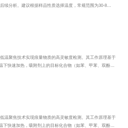
后续分析。建议根据样品性质选择温度，常规范围为30-8
速为40-60mL/min，可在该范围内微调以适应不同样品。
析与低温聚焦技术实现痕量物质的高灵敏度检测。其工作原理基于
高温下快速加热，吸附剂上的目标化合物（如苯、甲苯、双酚A
焦冷阱中富集，随后冷阱瞬间升温至320℃，实现化合物的窄带
析与低温聚焦技术实现痕量物质的高灵敏度检测。其工作原理基于
高温下快速加热，吸附剂上的目标化合物（如苯、甲苯、双酚A