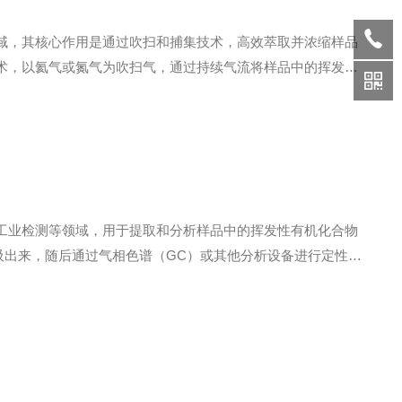
域，其核心作用是通过吹扫和捕集技术，高效萃取并浓缩样品
术，以氦气或氮气为吹扫气，通过持续气流将样品中的挥发性
吹扫、捕集、热解吸和色谱分析五个阶段：吹扫气以特定流量
工业检测等领域，用于提取和分析样品中的挥发性有机化合物
吸出来，随后通过气相色谱（GC）或其他分析设备进行定性和
合物被吸附在吸附材料上。在解吸阶段，吸附管被加热至预设温