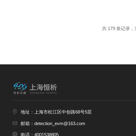
等）脱附并随载气（氦气/氮气）
释放，与气相色谱（GC）或质谱..
共 179 条记录，当
地址：上海市松江区中创路68号5层
邮箱：detection_evm@163.com
电话：4001538805