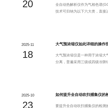
20
全自动热解析仪作为气相色谱(G
技术可归纳为以下六大类，直接
回收率：多段程序升温技术：支持对
的解吸需求，避免低沸点组...
大气预浓缩仪如此详细的操作
2025-11
18
大气预浓缩仪是一种用于浓缩大
分离，普遍采用三级或四级冷阱结构
理基于吸附-解吸循环，通过温差
将浓缩样品导入气质...
如何提升全自动吹扫捕集仪的
2025-10
23
要提升全自动吹扫捕集仪的检测