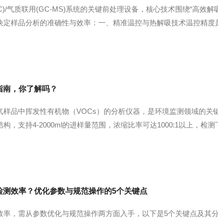
C)/气质联用(GC-MS)系统的关键前处理设备，核心技术围绕“高
决定样品分析的准确性与效率：一、精准温控与热解吸技术温控精度
采样管、阀箱、传输线进行独立多段升温控制(通常≥3段)，升温速率可
指南，你了解吗？
气样品中挥发性有机物（VOCs）的分析仪器，是环境监测领域的关
，支持4-2000ml的进样量范围，浓缩比率可达1000:1以上，检测
控制实现目标化合物的富集：一级冷阱在-30℃至-190℃范围内去
检测效率？优化参数与规范操作的5个关键点
效率，需从参数优化与规范操作两方面入手，以下是5个关键点及其分