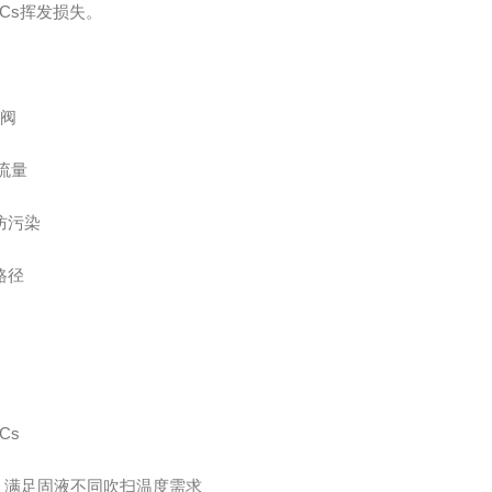
Cs挥发损失。
阀
流量
防污染
路径
Cs
，满足固液不同吹扫温度需求