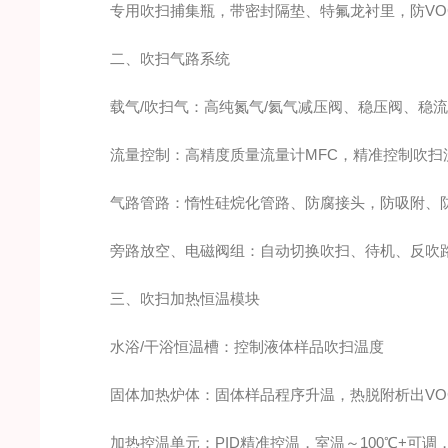
专用吹扫捕集瓶，带密封隔垫、特氟龙衬里，防VO
二、吹扫气路系统
载气/吹扫气：高纯氮气/氦气减压阀、稳压阀、稳流
流量控制：高精度质量流量计MFC，精准控制吹扫
气路管路：惰性硅烷化管路、防腐接头，防吸附、
旁路放空、电磁阀组：自动切换吹扫、待机、反吹
三、吹扫加热恒温模块
水浴/干浴恒温槽：控制液体样品吹扫温度
固体加热炉体：固体样品程序升温，热脱附析出VO
加热控温单元：PID精准控温，室温～100℃+可调