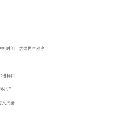
析时间、烘焙再生程序
C进样口
附处理
交叉污染