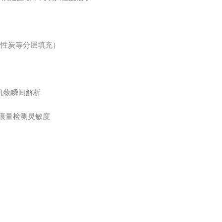
活性炭等分层填充）
机物瞬间解析
痕量检测灵敏度
线