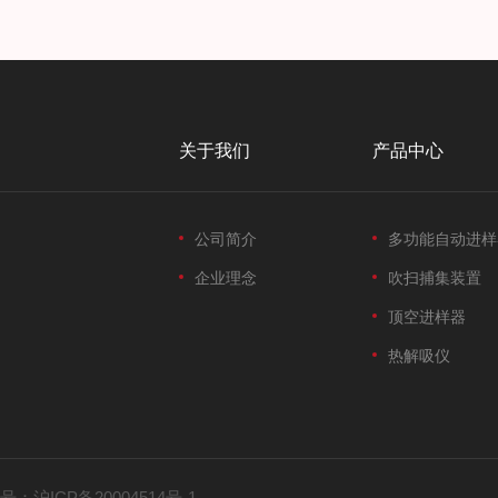
关于我们
产品中心
公司简介
多功能自动进样
企业理念
吹扫捕集装置
顶空进样器
热解吸仪
号：
沪ICP备20004514号-1