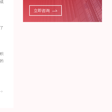
成
立即咨询
了
积
的