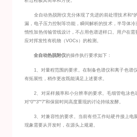
析过程极其简单和方便。
全自动热脱附仪充分体现了先进的前处理技术和*的
漏，电子压力控制等功能，瞬间解析的技术，半导体冷凝
惰性加热传输管线设计，不占用色谱进样口。用户在需
应对挥发性有机物（VOCs）的检测。
全自动热脱附仪
的操作执行要求如下：
1、对量程范围的要求。在制备色谱仪和离子色谱仪等
有拓展性，稍作更改既能满足上述要求。
2、对采样频率和小分辨率的要求。毛细管电泳色谱
对“0”“3”“7”和保留时间高度重现的讨论持续发酵。
3、对兼容性的要求。当前有些工作站硬件接上电脑
现象需要从开发时，在源头上规避。