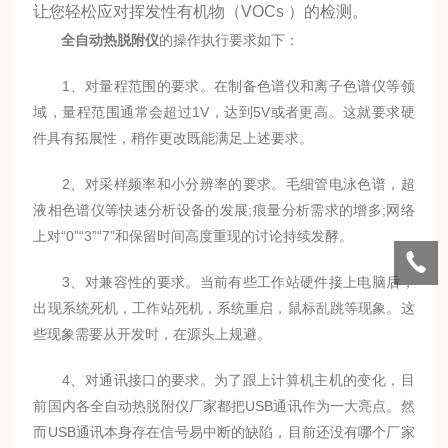
让您轻松应对挥发性有机物（VOCs ）的检测。
全自动热脱附仪
的操作执行要求如下：
1、对量程范围的要求。在制备色谱仪和离子色谱仪等领
域，量程范围通常会超过1V，达到5V或者更高。这就要求硬
件具有拓展性，稍作更改既能满足上述要求。
2、对采样频率和小分辨率的要求。毛细管电泳色谱，超
液相色谱仪等快速分析设备的发展;痕量分析需求的增多;网络
上对“0”“3”“7”和保留时间高度重现的讨论持续发酵。
3、对兼容性的要求。当前有些工作站硬件接上电脑后，
出现系统死机，工作站死机，系统重启，鼠标乱跳等现象。这
些现象需要从开发时，在源头上规避。
4、对通讯接口的要求。为了跟上计算机主机的变化，目
前国内各全自动热脱附仪厂家都把USB通讯作为一大亮点。然
而USB通讯本身存在信号易中断的缺陷，目前还没有哪个厂家