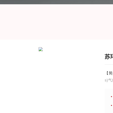
苏
【简
s)
减少
采集
制、