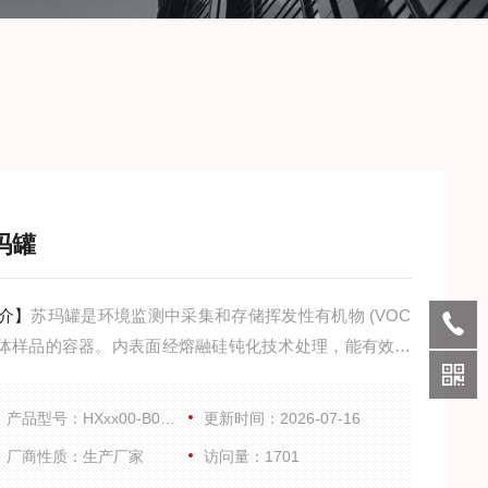
玛罐
介】
苏玛罐是环境监测中采集和存储挥发性有机物 (VOC
气体样品的容器。内表面经熔融硅钝化技术处理，能有效地
对VOCs的吸附和催化作用。主要用于: （1）气体样品的
及存储（2）在线监测系统中标气存储（3）实验室标气配
产品型号：HXxx00-B0-V1
更新时间：2026-07-16
气体样品稀释
厂商性质：生产厂家
访问量：1701