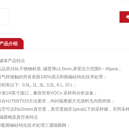
产品介绍
罐体产品特点
品质316L不锈钢材质, 罐壁厚≥1.5mm,承受压力范围0～45psia；
与气样接触的所有表面100%清洁和熔融硅钝化技术处理；
以下: 0.5L, 1L, 3L, 3.2L, 6 L, 15 L；
标准1/4英寸接口，兼容所有VOCs 采样和分析设备；
符合HJ759/T015方法要求，内衬隔离膜片无填料无内部焊痕；
真空可达到≤2mtorr真空度，真空度抽至1pisa以下的采样罐，关闭采
隔膜阀及真空表特点
标配熔融硅钝化技术处理三通隔膜阀；