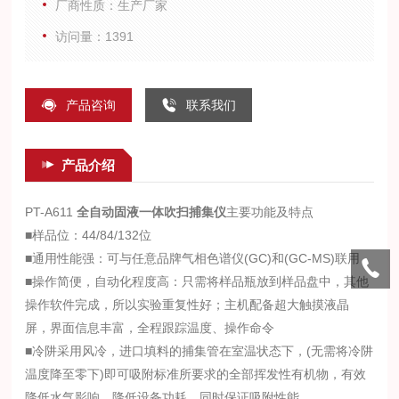
厂商性质：生产厂家
访问量：1391
产品咨询
联系我们
产品介绍
PT-A611
全自动固液一体吹扫捕集仪
主要功能及特点
■样品位：44/84/132位
■通用性能强：可与任意品牌气相色谱仪(GC)和(GC-MS)联用
■操作简便，自动化程度高：只需将样品瓶放到样品盘中，其他
操作软件完成，所以实验重复性好；主机配备超大触摸液晶
屏，界面信息丰富，全程跟踪温度、操作命令
■冷阱采用风冷，进口填料的捕集管在室温状态下，(无需将冷阱
温度降至零下)即可吸附标准所要求的全部挥发性有机物，有效
降低水气影响、降低设备功耗，同时保证吸附性能