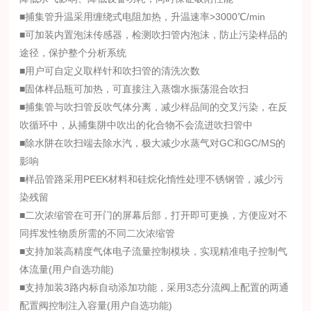
■捕集管升温采用缠绕式电阻加热，升温速率>3000℃/min
■可加装内置泡沫传感器，检测吹扫管内泡沫，防止污染样品的
途径，保护整个分析系统
■用户可自定义取样针和吹扫管的清洗次数
■固体样品瓶可加热，可直接注入蒸馏水振荡混合吹扫
■捕集管与吹扫管反吹气体分离，减少样品间的交叉污染，在反
吹循环中，从捕集阱中吹出的化合物不会流进吹扫管中
■除水阱在吹扫端去除水汽，极大减少水蒸气对GC和GC/MS的
影响
■样品管路采用PEEK材料和硅烷化惰性处理不锈钢管，减少污
染残留
■二次浓缩管在可开门的屏幕后部，打开即可更换，方便应对不
同挥发性物质所需的不同二次浓缩管
■支持加装高精度气体电子流量控制模块，实现精准电子控制气
体流量(用户自选功能)
■支持加装3路内标自动添加功能，采用3态分流阀上配置的两通
配置阀控制注入容量(用户自选功能)