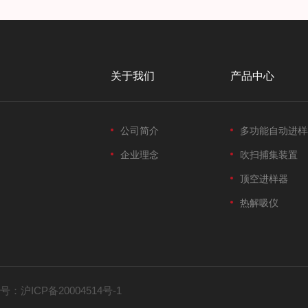
关于我们
产品中心
公司简介
多功能自动进样
企业理念
吹扫捕集装置
顶空进样器
热解吸仪
号：
沪ICP备20004514号-1