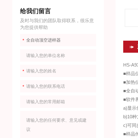
给我们留言
及时与我们的团队取得联系，很乐意
为您提供帮助
HS-A
■样品位
■加热位
■全自
■软件
a)显
b)1
c)可
■样品