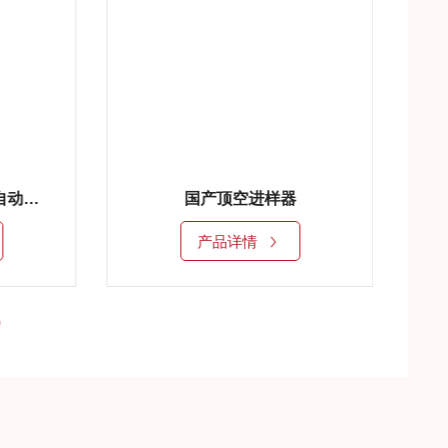
国产顶空进样器
HS-A9
产品详情
产