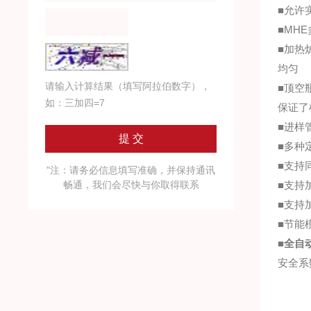
■允许
■MH
■加热
均匀
请输入计算结果（填写阿拉伯数字），
■顶空
如：三加四=7
保证了
■进样
■多种
■支持
"注：请务必信息填写准确，并保持通讯
畅通，我们会尽快与你取得联系
■支持
■支持
■节能
■
全自
安全系