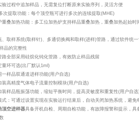
实验过程中追加样品，无需复位打断原来实验序列，灵活方便
E多次提取功能：每个顶空瓶可进行多次的连续提取(MHE)
炉重叠加热功能：多工位加热炉支持样品重叠加热，重叠加热起始时
瓶、取样系统(取样针)、多通切换阀和取样(进样)管路，通过软件
样品的完整性
管路全部采用硅烷化钝化管路，有效防止样品残留
定量环可选(出厂默认1ml)
同一样品双通道进样功能(用户自选)
加装高精度气体电子流量控制模块(用户自选)
加装样品瓶振荡功能，缩短平衡时间，提高灵敏度和重复性(用户自选
模式：可通过设置实现在实验运行结束后，自动关闭加热系统，避免
动顶空进样器
具备开机自检、周期自检功能，有故障报警和提示，具
数