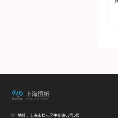
701热解吸仪
恒析ATD-701系列全自动一次热解吸仪
详情
产品详情
地址：上海市松江区中创路68号5层