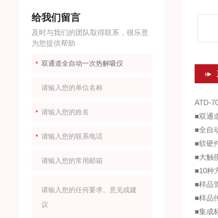
给我们留言
及时与我们的团队取得联系，很乐意
为您提供帮助
ATD-
■双通
■全自
■软硬
■大触
■10
■样品
■样品
■集成