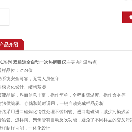
产品介绍
701系列
双通道全自动一次热解吸仪
主要功能及特点
道样品位：2*24位
动系统安全可靠，无需人员值守
件模块化设计、结构紧凑
摸液晶屏，界面信息丰富，操作简单，全程跟踪温度、操作命令等
种方法供编辑、存储和随时调用，一键自动完成样品分析
管路采用进口硅烷化惰性处理不锈钢管、进口电磁阀，减少污染残留
传输管、进样阀、聚焦管有自动反吹功能，避免了不同样品的交叉污
标样制样功能，一体化设计