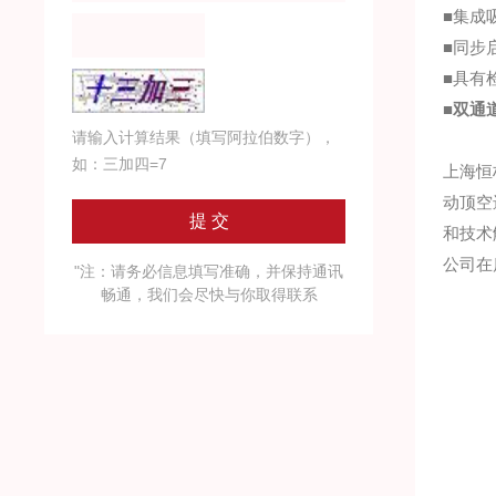
■集成
■同步
■具有
■
双通
请输入计算结果（填写阿拉伯数字），
如：三加四=7
上海恒
动顶空
和技术
公司在
"注：请务必信息填写准确，并保持通讯
畅通，我们会尽快与你取得联系