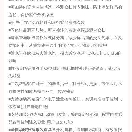
■可加装内置泡沫传感器，检测吹扫管内泡沫，防止污染样品的
途径，保护整个分析系统
■用户可自定义取样针和吹扫管的清洗次数
■固体样品瓶可加热，可直接注入蒸馏水振荡混合吹扫
■捕集管与吹扫管反吹气体分离，减少样品间的交叉污染，在反
吹循环中，从捕集阱中吹出的化合物不会流进吹扫管中
■除水阱在吹扫端去除水汽，极大减少水蒸气对GC和GC/MS的
影响
■样品管路采用PEEK材料和硅烷化惰性处理不锈钢管，减少污
染残留
■二次浓缩管在可开门的屏幕后部，打开即可更换，方便应对不
同挥发性物质所需的不同二次浓缩管
■支持加装高精度气体电子流量控制模块，实现精准电子控制气
体流量(用户自选功能)
■支持加装3路内标自动添加功能，采用3态分流阀上配置的两通
配置阀控制注入容量(用户自选功能)
■
全自动吹扫捕集装置
具备开机自检、周期自检功能，有故障报