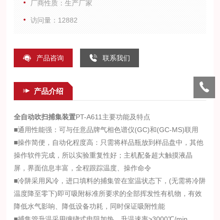
厂商性质：生产厂家
访问量：12882
产品咨询
联系我们
产品介绍
全自动吹扫捕集装置
PT-A611主要功能及特点
■通用性能强：可与任意品牌气相色谱仪(GC)和(GC-MS)联用
■操作简便，自动化程度高：只需将样品瓶放到样品盘中，其他
操作软件完成，所以实验重复性好；主机配备超大触摸液晶
屏，界面信息丰富，全程跟踪温度、操作命令
■冷阱采用风冷，进口填料的捕集管在室温状态下，(无需将冷阱
温度降至零下)即可吸附标准所要求的全部挥发性有机物，有效
降低水气影响、降低设备功耗，同时保证吸附性能
■捕集管升温采用缠绕式电阻加热，升温速率>3000℃/min