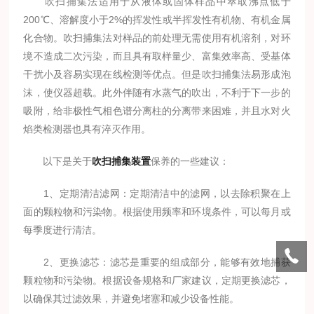
吹扫捕集法适用于从液体或固体样品中萃取沸点低于
200℃、溶解度小于2%的挥发性或半挥发性有机物、有机金属
化合物。吹扫捕集法对样品的前处理无需使用有机溶剂，对环
境不造成二次污染，而且具有取样量少、富集效率高、受基体
干扰小及容易实现在线检测等优点。但是吹扫捕集法易形成泡
沫，使仪器超载。此外伴随有水蒸气的吹出，不利于下一步的
吸附，给非极性气相色谱分离柱的分离带来困难，并且水对火
焰类检测器也具有淬灭作用。
以下是关于
吹扫捕集装置
保养的一些建议：
1、定期清洁滤网：定期清洁中的滤网，以去除积聚在上
面的颗粒物和污染物。根据使用频率和环境条件，可以每月或
每季度进行清洁。
2、更换滤芯：滤芯是重要的组成部分，能够有效地捕获
颗粒物和污染物。根据设备规格和厂家建议，定期更换滤芯，
以确保其过滤效果，并避免堵塞和减少设备性能。