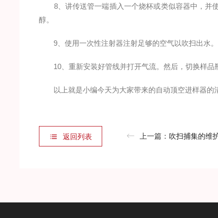
8、讲传送管一端插入一个烧杯或类似容器中，并使用一
醇。
9、使用一次性注射器注射足够的空气以吹扫出水
10、重新安装好管线并打开气流。然后，切换样品瓶到
以上就是小编今天为大家带来的自动顶空进样器的清
上一篇：
吹扫捕集的维
返回列表