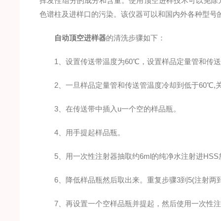
挥发性组分的成分和含量。使用顶空进样技术可以免除
色谱柱及进样口的污染。该仪器可以和国内外各种型号
自动顶空进样器
的清洗步骤如下：
1、设置传送带温度为60℃，设置样品定量管和传送管
2、一旦样品定量管和传送管温度冷却到低于60℃,
3、在传送带中插入u一个空的样品瓶。
4、用手提起样品瓶。
5、用一次性注射器抽取约6ml的纯净水注射进HSS
6、降低样品瓶然后取出来。重复步骤3到5(注射两到
7、再设置一个空样品瓶并提起，然后使用一次性注