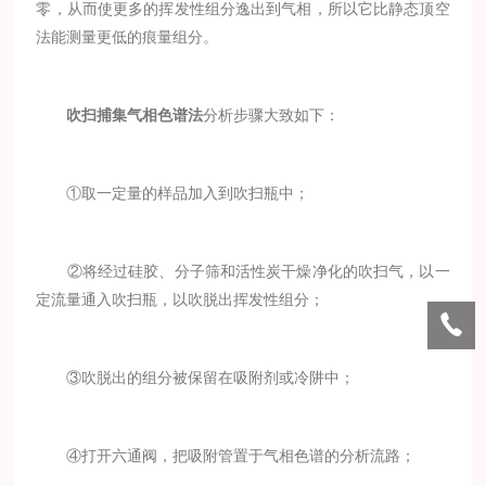
零，从而使更多的挥发性组分逸出到气相，所以它比静态顶空
法能测量更低的痕量组分。
吹扫捕集气相色谱法
分析步骤大致如下：
①取一定量的样品加入到吹扫瓶中；
②将经过硅胶、分子筛和活性炭干燥净化的吹扫气，以一
定流量通入吹扫瓶，以吹脱出挥发性组分；
③吹脱出的组分被保留在吸附剂或冷阱中；
④打开六通阀，把吸附管置于气相色谱的分析流路；