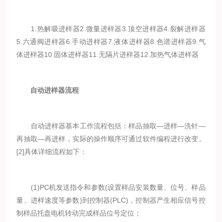
1.热解吸进样器2.微量进样器3.顶空进样器4.裂解进样器
5.六通阀进样器6.手动进样器7.液体进样器8.色谱进样器9.气
体进样器10.固体进样器11.无隔片进样器12.加热气体进样器
自动进样器流程
自动进样器基本工作流程包括：样品抽取—进样—洗针—
再抽取—再进样，实际的操作顺序可通过软件编程进行改变。
[2]具体详细流程如下：
(1)PC机发送指令和参数(设置样品安装数量、位号、样品
量、进样速度等参数)到控制器(PLC)，控制器产生相应信号控
制样品托盘电机转动完成样品位号定位；